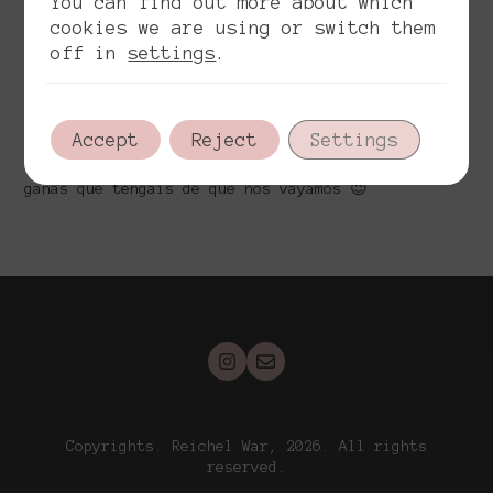
You can find out more about which
cookies we are using or switch them
off in
settings
.
Éste pack es para Novi@s que sólo quieren el
reportaje para el día de la
boda, con 1 fotógrafo desde los preparativos de
los Novi@s hasta 1-2
Accept
Reject
Settings
horas de baile, dependerá del material que
tengamos y de las
ganas que tengáis de que nos vayamos 😉
Copyrights. Reichel War, 2026. All rights
reserved.