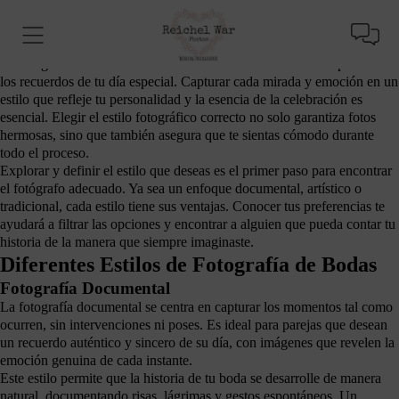
Importancia de Elegir el Estilo Fotográfico
Adecuado
La fotografía de bodas es una de las formas más valiosas de preservar
los recuerdos de tu día especial. Capturar cada mirada y emoción en un
estilo que refleje tu personalidad y la esencia de la celebración es
esencial. Elegir el estilo fotográfico correcto no solo garantiza fotos
hermosas, sino que también asegura que te sientas cómodo durante
todo el proceso.
Explorar y definir el estilo que deseas es el primer paso para encontrar
el fotógrafo adecuado. Ya sea un enfoque documental, artístico o
tradicional, cada estilo tiene sus ventajas. Conocer tus preferencias te
ayudará a filtrar las opciones y encontrar a alguien que pueda contar tu
historia de la manera que siempre imaginaste.
Diferentes Estilos de Fotografía de Bodas
Fotografía Documental
La fotografía documental se centra en capturar los momentos tal como
ocurren, sin intervenciones ni poses. Es ideal para parejas que desean
un recuerdo auténtico y sincero de su día, con imágenes que revelen la
emoción genuina de cada instante.
Este estilo permite que la historia de tu boda se desarrolle de manera
natural, documentando risas, lágrimas y gestos espontáneos. Un