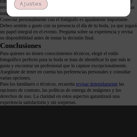
fotógrafo adecuado. Comienza investigando a
fotógrafos en tu área
y
Ajustes
revisando sus portafolios. La coherencia en el estilo y la calidad de las
imágenes son factores clave en esta decisión.
Conectar personalmente con el fotógrafo es igualmente importante.
Debes sentirte a gusto con su presencia el día de tu boda, ya que jugará
un papel integral en el evento. Pregunta sobre su experiencia y revisa
su disponibilidad antes de tomar la decisión final.
Conclusiones
Para quienes no tienen conocimientos técnicos, elegir el estilo
fotográfico perfecto para tu boda se trata de identificar lo que más te
gusta y encontrar un profesional que lo capture excepcionalmente.
Asegúrate de tener en cuenta tus preferencias personales y consultar
varias opciones.
Para los familiares o técnicos, recuerda
revisar detenidamente
las
opciones de contrato, las políticas de entrega de imágenes y los
derechos de uso. La claridad en estos aspectos garantizará una
experiencia satisfactoria y sin sorpresas.