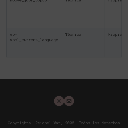
moove_gdpr_popup
Técnica
Propia
wp-
Técnica
Propia
wpml_current_language
Copyrights. Reichel War, 2026. Todos los derechos