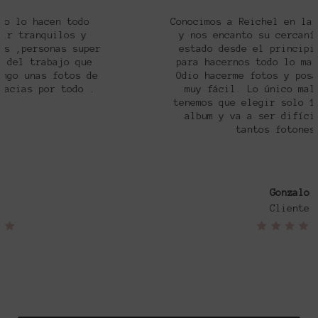
Conocimos a Reichel en la boda de un amigo
y nos encanto su cercanía y trabajo. Ha
estado desde el principio muy pendiente
para hacernos todo lo mas fácil posible.
Odio hacerme fotos y posar y lo hicieron
muy fácil. Lo único malo es que ahora
tenemos que elegir solo 100 fotos para el
album y va a ser difícil elegir entre
tantos fotones????.
Gonzalo
Cliente