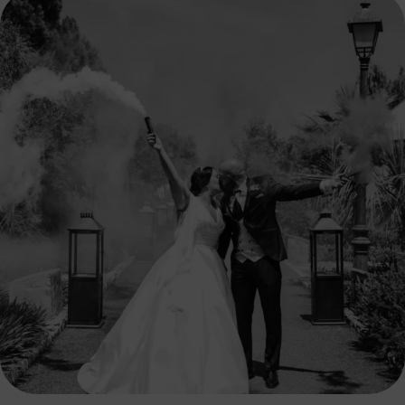
🤍El concepto de EQUIPO define una relación donde
...
36
3