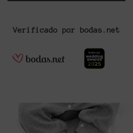
Verificado por bodas.net
Mi bebé se hace mayor...
Cumples 3 añitos ya...
...
58
9