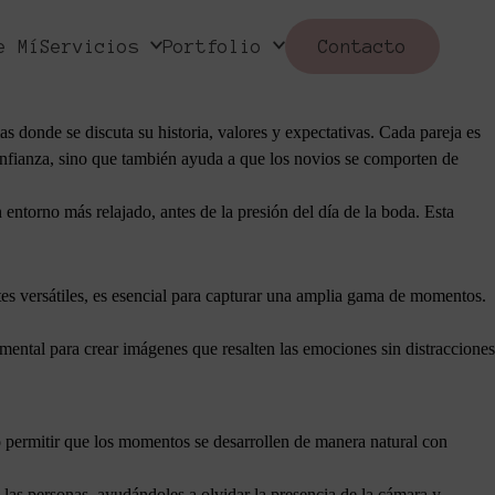
render las dinámicas emocionales de una boda no solo mejora la
a y la observación cuidadosa, los fotógrafos pueden inmortalizar
e Mí
Servicios
Portfolio
Contacto
s donde se discuta su historia, valores y expectativas. Cada pareja es
onfianza, sino que también ayuda a que los novios se comporten de
 entorno más relajado, antes de la presión del día de la boda. Esta
s versátiles, es esencial para capturar una amplia gama de momentos.
damental para crear imágenes que resalten las emociones sin distracciones
ino permitir que los momentos se desarrollen de manera natural con
las personas, ayudándoles a olvidar la presencia de la cámara y