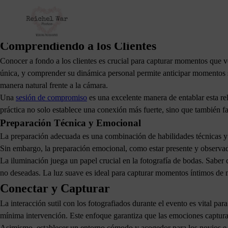
La psicología y la fotografía de bodas están profundamente entrelazad
calidad de las imágenes, sino que también permite crear una experiencia 
emociones genuinas que reflejan la esencia del día especial.
Comprendiendo a los Clientes
Conocer a fondo a los clientes es crucial para capturar momentos que ve
única, y comprender su dinámica personal permite anticipar momentos s
manera natural frente a la cámara.
Una
sesión de compromiso
es una excelente manera de entablar esta rel
práctica no solo establece una conexión más fuerte, sino que también fac
Preparación Técnica y Emocional
La preparación adecuada es una combinación de habilidades técnicas y 
Sin embargo, la preparación emocional, como estar presente y observa
La iluminación juega un papel crucial en la fotografía de bodas. Saber c
no deseadas. La luz suave es ideal para capturar momentos íntimos de 
Conectar y Capturar
La interacción sutil con los fotografiados durante el evento es vital pa
mínima intervención. Este enfoque garantiza que las emociones captura
Asimismo, establecer un entorno cómodo y acogedor para los novios e in