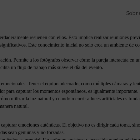
as en el objetivo de capturar momentos auténticos y emocionales. Comp
más significativa para los clientes. A través de la empatía, la confianz
Sobr
rdaderamente resuenen con ellos. Esto implica realizar reuniones previa
ignificativos. Este conocimiento inicial no solo crea un ambiente de c
ación. Permite a los fotógrafos observar cómo la pareja interactúa en un
ilita un flujo de trabajo más suave el día del evento.
emocionales. Tener el equipo adecuado, como múltiples cámaras y lente
dor para capturar los momentos espontáneos, es igualmente importante.
ómo utilizar la luz natural y cuando recurrir a luces artificiales es fun
manera natural.
ra capturar emociones auténticas. El objetivo no es dirigir cada toma, s
das sean genuinas y no forzadas.
vitados es esencial. Un enfoque amistoso y accesible pueden relajar a 