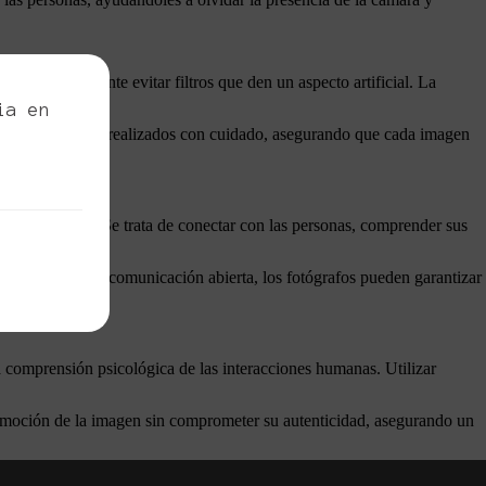
ero es importante evitar filtros que den un aspecto artificial. La
ia en
s ajustes deben ser realizados con cuidado, asegurando que cada imagen
a buena cámara. Se trata de conectar con las personas, comprender sus
do y mantener una comunicación abierta, los fotógrafos pueden garantizar
da comprensión psicológica de las interacciones humanas. Utilizar
a emoción de la imagen sin comprometer su autenticidad, asegurando un