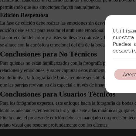
permitiendo que sus emociones fluyan naturalmente.
Edición Respetuosa
La fase de edición debe realzar las emociones sin desvirtuarlas. Ajustes 
edición debe servir para resaltar el ambiente emocional del evento, ma
Utiliza
nuestra
La corrección del color y ajustes sutiles de contraste y luminosidad so
Puedes 
se alinee con la atmósfera emocional del día de la boda.
desacti
Conclusiones para No Técnicos
Para quienes no están familiarizados con la fotografía profesional, es 
relaciones y emociones, y saber capturar estos momentos de una forma q
Acep
En definitiva, la fotografía de bodas requiere sensibilidad y atención 
que las parejas revivan su día especial a través de imágenes cargadas 
Conclusiones para Usuarios Técnicos
Para los fotógrafos expertos, este enfoque hacia la fotografía de bodas
lentillas adecuadas, entender la luz y ajustarse a las dinámicas grupal
Finalmente, el proceso de edición debe ser manejado con precisión técn
relato visual que resuene profundamente con los clientes.