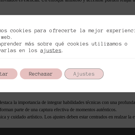
en el color y la iluminación pueden mejorar la calidad de las imágenes, p
nteniendo la integridad y autenticidad de cada momento capturado.
mos cookies para ofrecerte la mejor experienc
 web.
n fundamentales para mejorar la calidad visual de las fotografías. Esto
aprender más sobre qué cookies utilizamos o
varlas en los
ajustes
.
clave entender que tomar fotos de bodas exitosas va más allá de usar un
ue sea significativa para ellos.
tar
Rechazar
Ajustes
al detalle. Al crear un entorno de confianza, estar técnicamente prepara
de emoción.
 destaca la importancia de integrar habilidades técnicas con una profun
es forman parte de una captura efectiva de momentos auténticos.
ica y cuidado artístico. Los ajustes deben estar centrados en realzar l