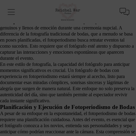
El Fotoperiodismo en las Bodas: Conceptos
y Definiciones
El
fotoperiodismo de bodas
se caracteriza por capturar momentos
genuinos y llenos de emoción durante una ceremonia nupcial. A
diferencia de la fotografía tradicional de bodas, que a menudo se basa
en poses planificadas, el fotoperiodismo busca retratar eventos tal
como suceden. Esto requiere que el fotógrafo esté atento y dispuesto a
capturar las interacciones y emociones espontáneas que aparecen
durante el evento.
En este estilo de fotografía, la capacidad del fotógrafo para anticipar
momentos significativos es crucial. Un fotógrafo de bodas con
experiencia en fotoperiodismo estará siempre al acecho, listo para
documentar esas miradas cómplices, sonrisas sinceras y lágrimas de
alegría que surgen de manera natural. Este enfoque no solo preserva la
autenticidad del día, sino que también permite al espectador revivir
cada instante significativo.
Planificación y Ejecución de Fotoperiodismo de Bodas
A pesar de su enfoque en la espontaneidad, el fotoperiodismo de bodas
requiere una planificación cuidadosa. Antes del evento, es esencial que
el fotógrafo conozca a los novios, entienda sus personalidades y sepa
anticipar cómo podrían reaccionar ante la cámara. Esta comprensión se