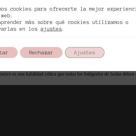
nal aseguran un producto final impecable.
o con la pareja y recibir su retroalimentación, lo que ayudará en el cre
mos cookies para ofrecerte la mejor experienc
 web.
aprender más sobre qué cookies utilizamos o
esional, es crucial entender que el papel del fotógrafo en una boda es m
varlas en los
ajustes
.
s significativos de uno de los días más importantes en la vida de una p
discreción son elementos clave que permiten al fotógrafo capturar la ese
tar
Rechazar
Ajustes
ificación meticulosa y la capacidad de adaptarse a diversas condiciones
rectas, sino también artísticas y evocativas.
rusivo es una habilidad crítica que todos los fotógrafos de bodas deben