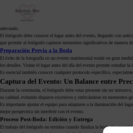
El Papel Esencial del Fotógrafo en una Bod
La fotografía de bodas es una especialidad que va más allá de simplem
buen fotógrafo de bodas cumple con tres principios fundamentales: col
adecuado.
El fotógrafo debe conocer el lugar antes del evento, llegando con anticip
que permite al fotógrafo capturar momentos significativos de manera di
Preparación Previa a la Boda
El éxito de la fotografía en un evento matrimonial reside en gran medida
los detalles. Visitar el lugar antes del día del evento permite estudiar 
Es esencial también conocer cualquier protocolo específico, especialment
Captura del Evento: Un Balance entre Preci
Durante la ceremonia, el fotógrafo debe estar presente sin ser intrusiv
su calidad, evitando disparos excesivos y enfocándose en momentos g
Es importante ajustar el equipo para adaptarse a la iluminación del lugar
mejor perspectiva sin interferir con el evento.
Proceso Post-Boda: Edición y Entrega
El trabajo del fotógrafo no termina cuando finaliza la boda. La revisió