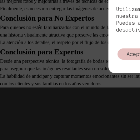
las mejores fotos y mejorarlas a través de técnicas de edición profesio
Finalmente, es necesario entregar las imágenes de acuerdo con lo pactad
Utiliza
nuestra
Conclusión para No Expertos
Puedes 
Para quienes no estén familiarizados con el mundo de la fotografía prof
desacti
una historia visualmente atractiva que preserve las emociones y momento
La atención a los detalles, el respeto por el flujo de los eventos y la 
Conclusión para Expertos
Acep
Desde una perspectiva técnica, la fotografía de bodas requiere una plan
para asegurar que las imágenes resultantes sean no solo técnicamente cor
La habilidad de anticipar y capturar momentos emocionantes sin ser int
con los clientes y sus familias en los años venideros.