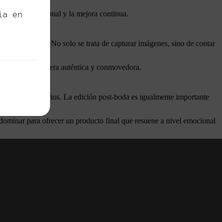
cimiento profesional y la mejora continua.
ia en
ultidimensional. No solo se trata de capturar imágenes, sino de contar
areja.
ncia del día de manera auténtica y conmovedora.
 de luz y escenarios. La edición post-boda es igualmente importante
 dominar para ofrecer un producto final que resuene a nivel emocional