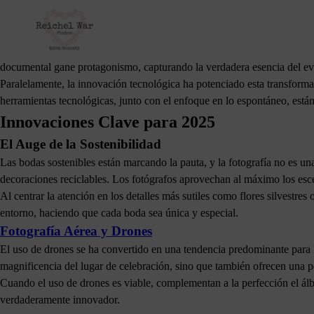
La Evolución de la Fotografía de Bodas
La fotografía de bodas ha recorrido un largo camino, trascendiendo las t
momentos genuinos y auténticos de su celebración, priorizando las risas
documental gane protagonismo, capturando la verdadera esencia del ev
Paralelamente, la innovación tecnológica ha potenciado esta transformac
herramientas tecnológicas, junto con el enfoque en lo espontáneo, est
Innovaciones Clave para 2025
El Auge de la Sostenibilidad
Las bodas sostenibles están marcando la pauta, y la fotografía no es un
decoraciones reciclables. Los fotógrafos aprovechan al máximo los escen
Al centrar la atención en los detalles más sutiles como flores silvestre
entorno, haciendo que cada boda sea única y especial.
Fotografía Aérea y Drones
El uso de drones se ha convertido en una tendencia predominante para l
magnificencia del lugar de celebración, sino que también ofrecen una 
Cuando el uso de drones es viable, complementan a la perfección el ál
verdaderamente innovador.