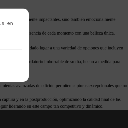
o solo son visualmente impactantes, sino también emocionalmente
ia en
áneos.
es que capturan la esencia de cada momento con una belleza única.
 Esta tendencia ha dado lugar a una variedad de opciones que incluyen
ja tenga un recordatorio imborrable de su día, hecho a medida para
rramientas avanzadas de edición permiten capturas excepcionales que no
a captura y en la postproducción, optimizando la calidad final de las
seguir liderando en este campo tan competitivo y dinámico.