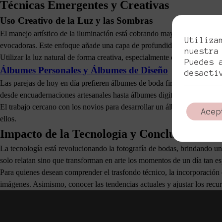
Técnicas Emergentes y Creativas
Uso Creativo de la Luz y las Sombras
El manejo artístico de la iluminación está cobrando mayor relevancia.
Utiliza
evocadoras. Este enfoque añade una capa de profundidad y drama a las 
nuestra
Utilizar la luz natural de forma creativa, especialmente durante las pue
Puedes 
Álbumes Personales y Álbumes de Diseño
desacti
Las parejas de hoy en día prefieren álbumes de boda firmemente personal
desde encuadernaciones artesanales hasta álbumes digitales interactiv
El trabajo cercano con los novios para desarrollar un álbum que encap
Acep
ellos.
Impacto de la Tecnología y Conclusiones
La tecnología está revolucionando la fotografía de bodas, brindando u
solo relatan sino que transforman en arte los momentos de un día tan es
Para quienes desean comprender el trasfondo técnico, la incorporación de
imágenes. Asimismo, conocer las tendencias actuales y ajustar los recur