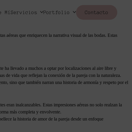
e Mí
Servicios
Portfolio
Contacto
tural y espontáneo. Actualmente, las parejas buscan inmortalizar los
istoria de su día especial. Este enfoque ha permitido que la fotografía
as aéreas que enriquecen la narrativa visual de las bodas. Estas
e ha llevado a muchos a optar por localizaciones al aire libre y
as de vida que reflejan la conexión de la pareja con la naturaleza.
vento, sino que también narran una historia de armonía y respeto por el
es eran inalcanzables. Estas impresiones aéreas no solo realzan la
 forma más completa y envolvente.
llece la historia de amor de la pareja desde un enfoque