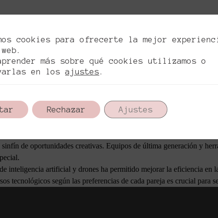
 Los fotógrafos juegan con luces y sombras para captar imágenes que n
mos cookies para ofrecerte la mejor experienc
fotografías, redefiniendo la estética de los álbumes de boda contempor
 web.
stas de sol, permite a los fotógrafos resaltar detalles y evocar emocion
aprender más sobre qué cookies utilizamos o
varlas en los
ajustes
.
izados que reflejan su estilo personal y narran su historia particular.
os que encapsulan los momentos especiales de manera innovadora.
sule sus preferencias y momentos más entrañables asegura que cada pare
tar
Rechazar
Ajustes
n sinfín de oportunidades creativas. Equipos de última generación y he
pecial.
 inteligencia artificial y drones ha permitido mejorar la eficiencia en l
sos tecnológicos según las preferencias de cada pareja es crucial para 