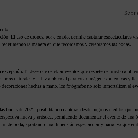
Sobr
radicionales poses y capturas rígidas para abrir paso a un estilo más na
, las miradas cómplices y los gestos sinceros que realmente cuentan la h
ento.
ión. El uso de drones, por ejemplo, permite capturar espectaculares vist
án redefiniendo la manera en que recordamos y celebramos las bodas.
a excepción. El deseo de celebrar eventos que respeten el medio ambient
arios naturales y la luz ambiental para crear imágenes auténticas y llen
s o decoraciones hechas a mano, los fotógrafos no solo inmortalizan el e
as bodas de 2025, posibilitando capturas desde ángulos inéditos que ant
perspectiva nueva y artística, permitiendo documentar el evento de una
bum de boda, aportando una dimensión espectacular y narrativa que embe