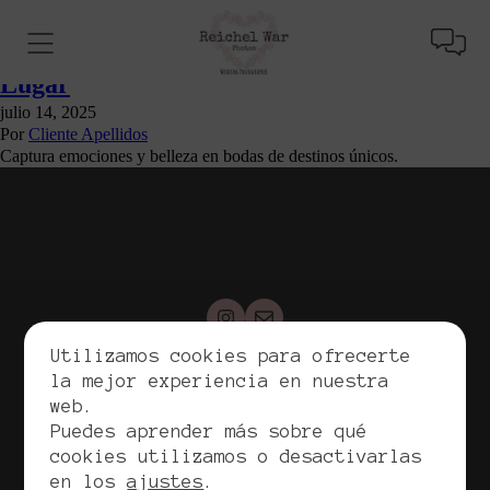
Fotografía de Bodas en Destinos Únicos:
Consejos para Capturar la Esencia de Cada
Lugar
julio 14, 2025
Por
Cliente Apellidos
Captura emociones y belleza en bodas de destinos únicos.
Utilizamos cookies para ofrecerte
la mejor experiencia en nuestra
Copyrights. Reichel War, 2026. Todos los derechos
web.
reservados.
Puedes aprender más sobre qué
cookies utilizamos o desactivarlas
Política de privacidad
Política de cookies
en los
ajustes
.