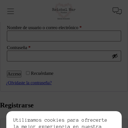
Acceder
Obligatorio
Nombre de usuario o correo electrónico
*
Obligatorio
Contraseña
*
Recuérdame
Acceso
¿Olvidaste la contraseña?
Registrarse
Utilizamos cookies para ofrecerte
la mejor experiencia en nuestra