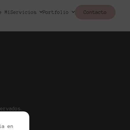
e Mí
Servicios
Portfolio
Contacto
servados.
egal
ia en