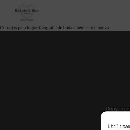
Consejos para Capturar la Belleza Natural 
noviembre 6, 2025
Por
Cliente Apellidos
Consejos para lograr fotografía de boda auténtica y emotiva.
Copyrigh
Pol
Utiliza