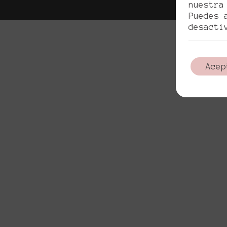
nuestra
Puedes 
desacti
Acep