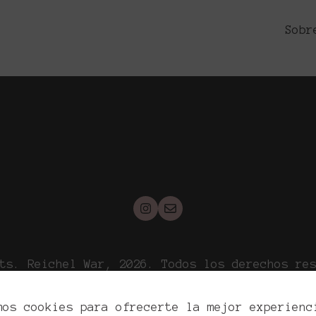
en las Fotografías de Boda
Sobr
ts. Reichel War, 2026. Todos los derechos re
ítica de privacidad
Política de cookies
Aviso l
mos cookies para ofrecerte la mejor experienc