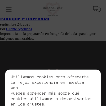
La Importancia de la Preparación y
Planeación en Fotografía de Bodas: Un
Enfoque Profesional
septiembre 24, 2025
Por
Cliente Apellidos
Importancia de la preparación en fotografía de bodas para lograr
imágenes memorables.
Utilizamos cookies para ofrecerte
la mejor experiencia en nuestra
web.
Copyrights. Reichel War, 2026. Todos los derechos
Puedes aprender más sobre qué
reservados.
cookies utilizamos o desactivarlas
Política de privacidad
en los
ajustes
.