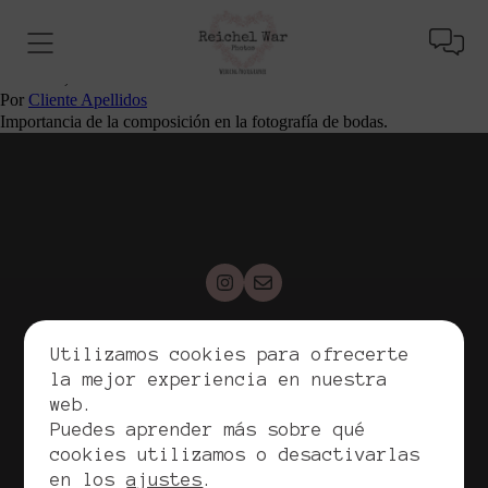
Secretos de Composición en Fotografía de
Bodas que Transforman Recuerdos en Arte
octubre 1, 2025
Por
Cliente Apellidos
Importancia de la composición en la fotografía de bodas.
Utilizamos cookies para ofrecerte
Copyrights. Reichel War, 2026. Todos los derechos
la mejor experiencia en nuestra
reservados.
web.
Política de privacidad
Puedes aprender más sobre qué
Política de cookies
cookies utilizamos o desactivarlas
Aviso legal
en los
ajustes
.