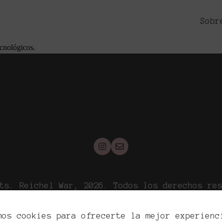
de Bodas: Más Allá de lo Convencional
Sobr
ecnológicos.
ts. Reichel War, 2026. Todos los derechos re
ítica de privacidad
Política de cookies
Aviso l
mos cookies para ofrecerte la mejor experienc