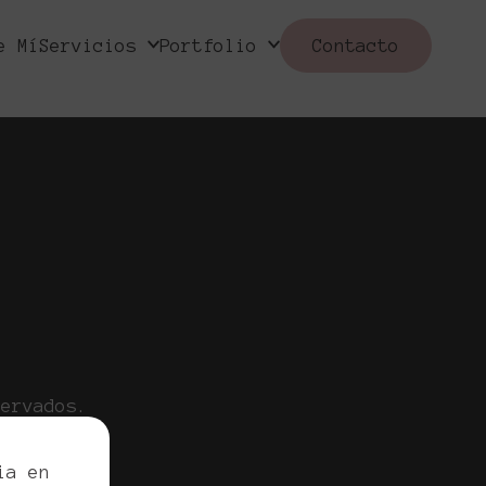
e Mí
Servicios
Portfolio
Contacto
servados.
egal
ia en