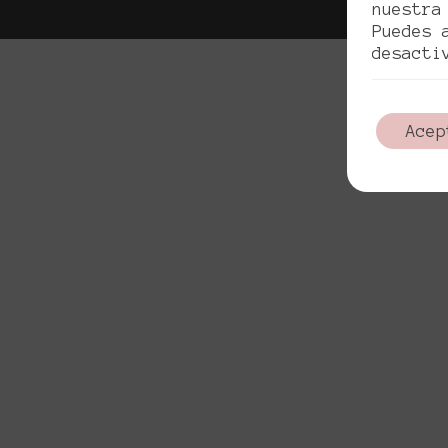
nuestra
Puedes 
desacti
Acep