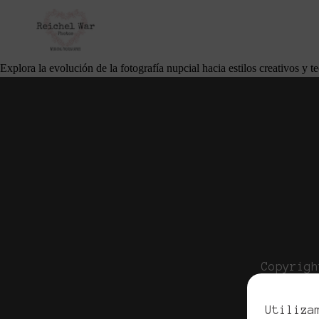
Innovación y Creatividad en la Fotografía 
noviembre 20, 2025
Por
Cliente Apellidos
Explora la evolución de la fotografía nupcial hacia estilos creativos y t
Copyrigh
Pol
Utiliza