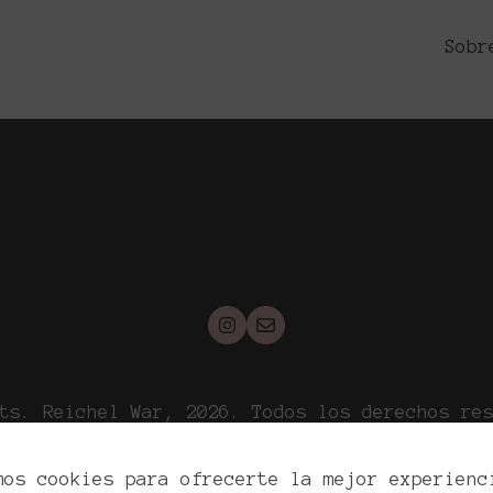
onsejos para Capturar la Esencia de Cada L
Sobr
ts. Reichel War, 2026. Todos los derechos re
ítica de privacidad
Política de cookies
Aviso l
mos cookies para ofrecerte la mejor experienc