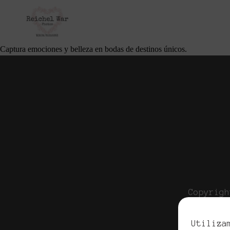
Fotografía de Bodas en Destinos Únicos: C
julio 14, 2025
Por
Cliente Apellidos
Captura emociones y belleza en bodas de destinos únicos.
Copyrigh
Pol
Utiliza