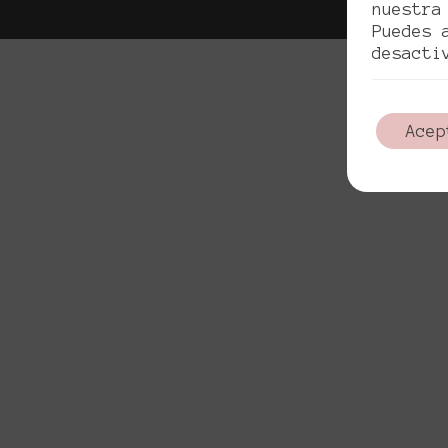
nuestra
Puedes 
desacti
Acep