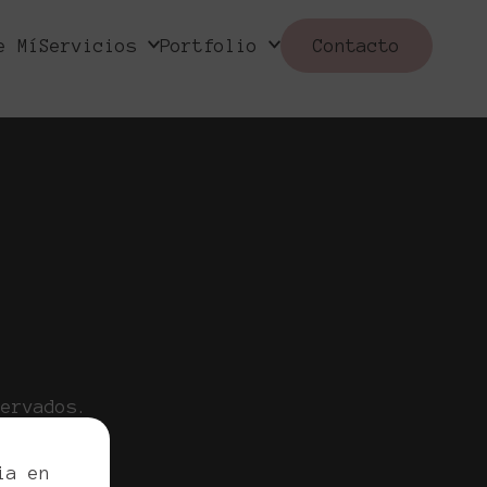
ugar
e Mí
Servicios
Portfolio
Contacto
servados.
egal
ia en