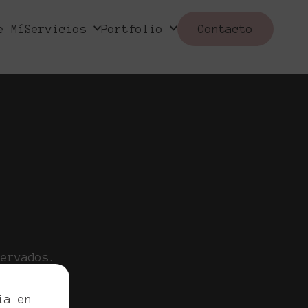
e Mí
Servicios
Portfolio
Contacto
servados.
egal
ia en