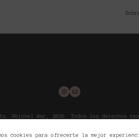
o en Madrid: Consejos de una Experta
Sobr
ts. Reichel War, 2026. Todos los derechos re
ítica de privacidad
Política de cookies
Aviso l
mos cookies para ofrecerte la mejor experienc