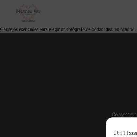
Cómo Elegir el Fotógrafo de Bodas Perfect
junio 23, 2025
Por
Cliente Apellidos
Consejos esenciales para elegir un fotógrafo de bodas ideal en Madrid.
Copyrigh
Pol
Utiliza