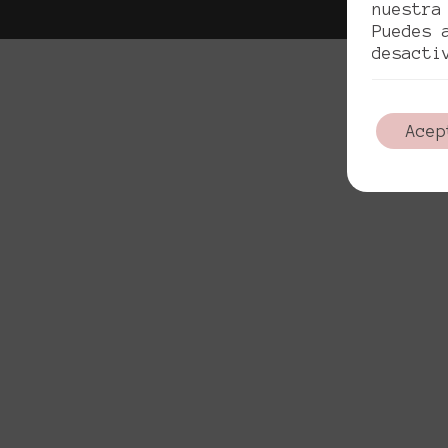
nuestra
Puedes 
desacti
Acep