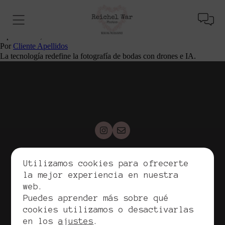
Innovaciones Tecnológicas que Están
Revolucionando la Fotografía de Bodas
septiembre 3, 2025
Por
Cliente Apellidos
La tecnología redefine la fotografía de bodas con drones e IA.
Utilizamos cookies para ofrecerte
Copyrights. Reichel War, 2026. Todos los derechos
la mejor experiencia en nuestra
reservados.
web.
Política de privacidad
Puedes aprender más sobre qué
Política de cookies
cookies utilizamos o desactivarlas
Aviso legal
en los
ajustes
.