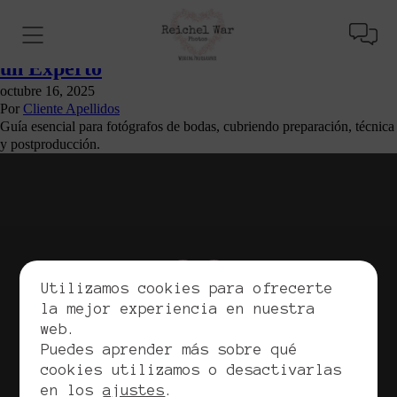
Elementos Claves para una Sesión de
Fotografía de Bodas Exitosa: Consejos de
un Experto
octubre 16, 2025
Por
Cliente Apellidos
Guía esencial para fotógrafos de bodas, cubriendo preparación, técnica
y postproducción.
Utilizamos cookies para ofrecerte
la mejor experiencia en nuestra
web.
Copyrights. Reichel War, 2026. Todos los derechos
Puedes aprender más sobre qué
reservados.
cookies utilizamos o desactivarlas
Política de privacidad
en los
ajustes
.