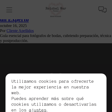
Elementos Claves para una Sesión de
Fotografía de Bodas Exitosa: Consejos de
un Experto
octubre 16, 2025
Por
Cliente Apellidos
Guía esencial para fotógrafos de bodas, cubriendo preparación, técnica
y postproducción.
Utilizamos cookies para ofrecerte
la mejor experiencia en nuestra
web.
Copyrights. Reichel War, 2026. Todos los derechos
Puedes aprender más sobre qué
reservados.
cookies utilizamos o desactivarlas
Política de privacidad
en los
ajustes
.