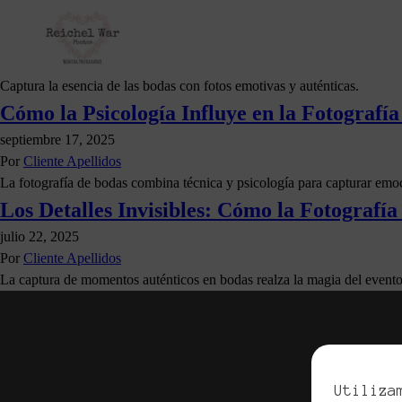
Estrategias para Inmortalizar Momentos Cl
noviembre 13, 2025
Por
Cliente Apellidos
Captura la esencia de las bodas con fotos emotivas y auténticas.
Cómo la Psicología Influye en la Fotograf
septiembre 17, 2025
Por
Cliente Apellidos
La fotografía de bodas combina técnica y psicología para capturar emoc
Los Detalles Invisibles: Cómo la Fotografí
julio 22, 2025
Por
Cliente Apellidos
La captura de momentos auténticos en bodas realza la magia del evento
Utiliza