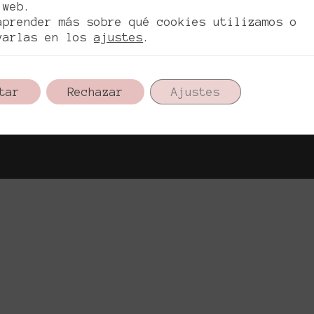
 web.
aprender más sobre qué cookies utilizamos o
varlas en los
ajustes
.
tar
Rechazar
Ajustes
ts. Reichel War, 2026. Todos los derechos re
ítica de privacidad
Política de cookies
Aviso l