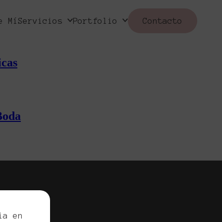
e Mí
Servicios
Portfolio
Contacto
icas
 Boda
ia en