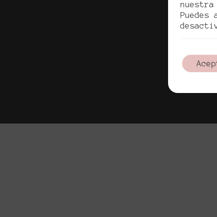
nuestra
Puedes 
desacti
Acep
Copyrigh
Pol