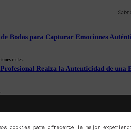
ave en la Fotografía de Boda
Sobr
ía de Bodas para Capturar Emociones Autént
iones reales.
a Profesional Realza la Autenticidad de una
.
mos cookies para ofrecerte la mejor experienc